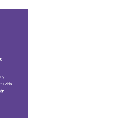
e
s y
tu vida
ión