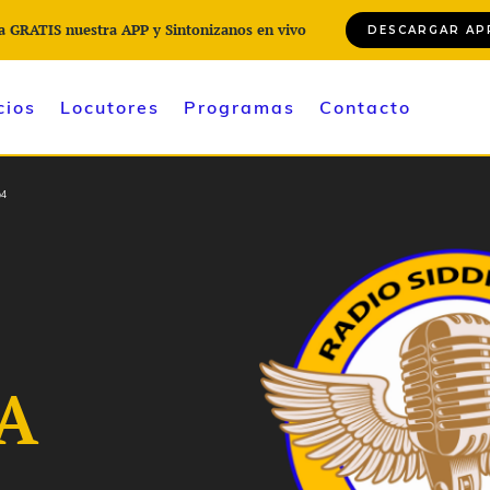
a GRATIS nuestra APP y Sintonizanos en vivo
DESCARGAR AP
cios
Locutores
Programas
Contacto
p4
A