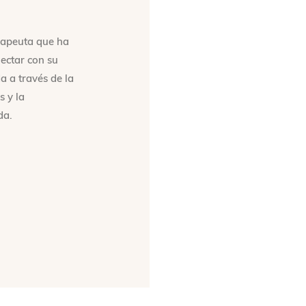
erapeuta que ha
ectar con su
a a través de la
s y la
da.